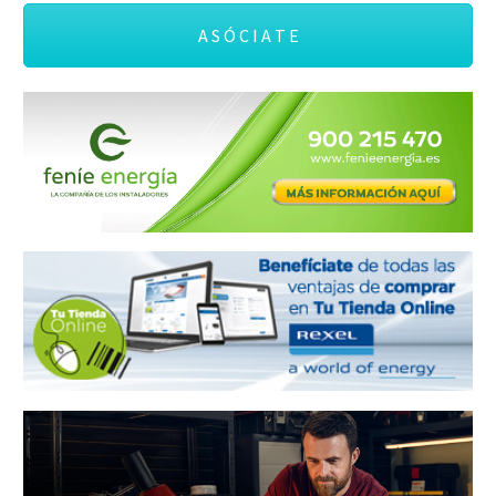
A S Ó C I A T E