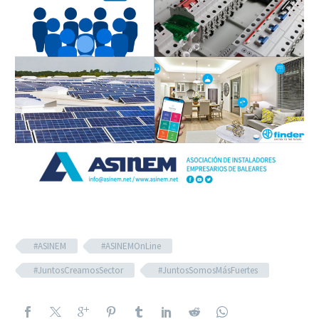
#ASINEM
#ASINEMOnLine
#JuntosCreamosSector
#JuntosSomosMásFuertes