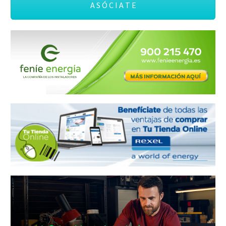
A S Ó C I A T E