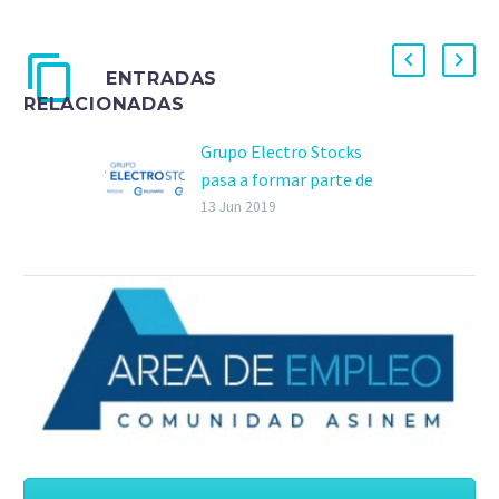
ENTRADAS
RELACIONADAS
Grupo Electro Stocks
pasa a formar parte de
Würth Electrical
13 Jun 2019
Wholesale
Segun infoma GES en un
comunicado, el grupo
Würth alcanzó un
acuerdo el pasado 7 de
junio por el que…