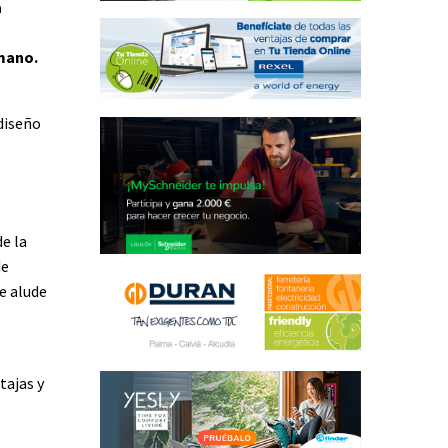
a
umano.
diseño
e la
de
e alude
tajas y