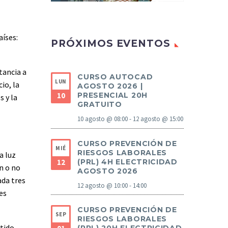
aíses:
PRÓXIMOS EVENTOS
tancia a
CURSO AUTOCAD
LUN
io, la
AGOSTO 2026 |
10
PRESENCIAL 20H
s y la
GRATUITO
10 agosto @ 08:00
-
12 agosto @ 15:00
CURSO PREVENCIÓN DE
MIÉ
RIESGOS LABORALES
a luz
12
(PRL) 4H ELECTRICIDAD
n o no
AGOSTO 2026
ada tres
12 agosto @ 10:00
-
14:00
es
CURSO PREVENCIÓN DE
SEP
RIESGOS LABORALES
tido,