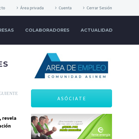
cto
Área privada
Cuenta
Cerrar Sesión
RESAS
COLABORADORES
ACTUALIDAD
ES
GUIENTE
A S Ó C I A T E
, revela
ación