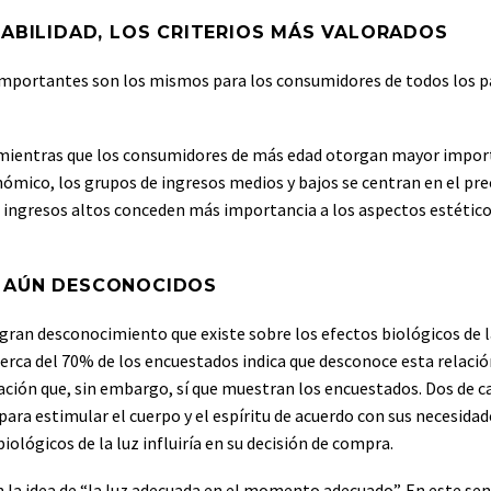
URABILIDAD, LOS CRITERIOS MÁS VALORADOS
 importantes son los mismos para los consumidores de todos los p
, mientras que los consumidores de más edad otorgan mayor impor
nómico, los grupos de ingresos medios y bajos se centran en el prec
de ingresos altos conceden más importancia a los aspectos estético
, AÚN DESCONOCIDOS
l gran desconocimiento que existe sobre los efectos biológicos de l
erca del 70% de los encuestados indica que desconoce esta relació
tación que, sin embargo, sí que muestran los encuestados. Dos de c
l para estimular el cuerpo y el espíritu de acuerdo con sus necesidad
iológicos de la luz influiría en su decisión de compra.
 la idea de “la luz adecuada en el momento adecuado”. En este sen