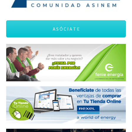
lugar la presentación
de…
A S Ó C I A T E