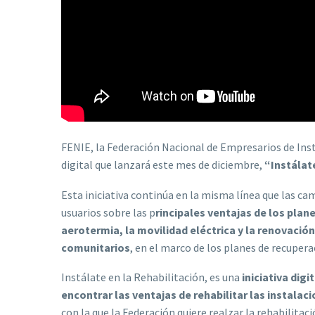
FENIE, la Federación Nacional de Empresarios de In
digital que lanzará este mes de diciembre,
“Instálate
Esta iniciativa continúa en la misma línea que las c
usuarios sobre las p
rincipales ventajas de los pl
aerotermia, la movilidad eléctrica y la renovació
comunitarios
, en el marco de los planes de recupera
Instálate en la Rehabilitación, es una
iniciativa dig
encontrar las ventajas de rehabilitar las instala
con la que la Federación quiere realzar la rehabilitac