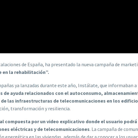
stalaciones de España, ha presentado la nueva campaña de market
 en la rehabilitación”.
ampañas ya lanzadas durante este año, Instálate, que informaban a 
anes de ayuda relacionados con el autoconsumo, almacenamien
n de las infraestructuras de telecomunicaciones en los edifici
ción, transformación y resiliencia.
ital compuesta por un video explicativo donde el usuario podrá
ciones eléctricas y de telecomunicaciones
. La campaña de comun
ión energética en las viviendas, además de dar a conocer a los usuar