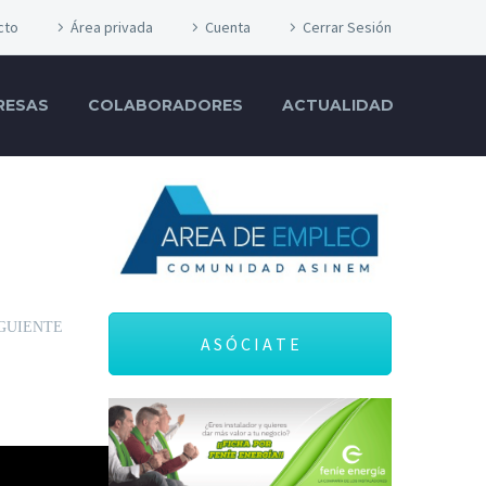
cto
Área privada
Cuenta
Cerrar Sesión
RESAS
COLABORADORES
ACTUALIDAD
GUIENTE
A S Ó C I A T E