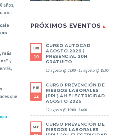
8 años,
uarios.
 cale
PRÓXIMOS EVENTOS
 una
CURSO AUTOCAD
LUN
AGOSTO 2026 |
”, más
10
PRESENCIAL 20H
nes”
y
GRATUITO
demás,
10 agosto @ 08:00
-
12 agosto @ 15:00
CURSO PREVENCIÓN DE
os
MIÉ
RIESGOS LABORALES
dades que
12
(PRL) 4H ELECTRICIDAD
AGOSTO 2026
12 agosto @ 10:00
-
14:00
aquí
CURSO PREVENCIÓN DE
SEP
RIESGOS LABORALES