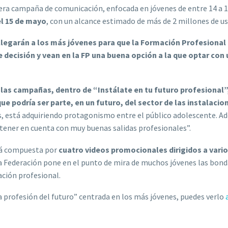
mera campaña de comunicación, enfocada en jóvenes de entre 14 a 1
el 15 de mayo
, con un alcance estimado de más de 2 millones de us
llegarán a los más jóvenes para que la Formación Profesional
decisión y vean en la FP una buena opción a la que optar con
 las campañas, dentro de “Instálate en tu futuro profesional
ue podría ser parte, en un futuro, del sector de las instalacio
, está adquiriendo protagonismo entre el público adolescente. A
 tener en cuenta con muy buenas salidas profesionales”.
tá compuesta por
cuatro videos promocionales dirigidos a vari
la Federación pone en el punto de mira de muchos jóvenes las bon
ación profesional.
la profesión del futuro” centrada en los más jóvenes, puedes verlo