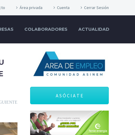
cto
Área privada
Cuenta
Cerrar Sesión
RESAS
COLABORADORES
ACTUALIDAD
U
E
A S Ó C I A T E
GUIENTE