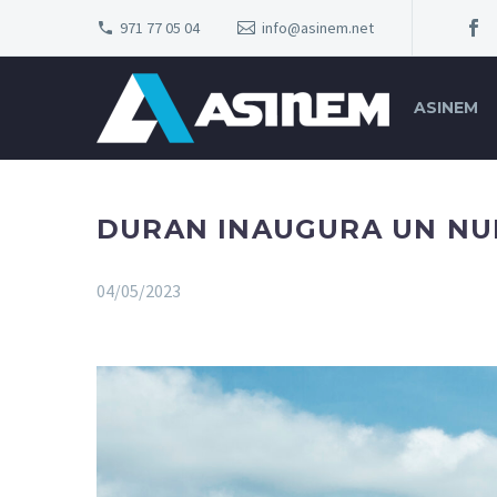
971 77 05 04
info@asinem.net
ASINEM
DURAN INAUGURA UN NU
04/05/2023