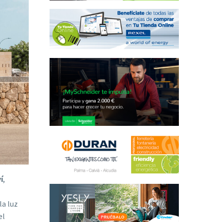
í
,
la luz
el