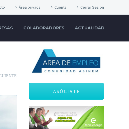
cto
Área privada
Cuenta
Cerrar Sesión
RESAS
COLABORADORES
ACTUALIDAD
GUIENTE
A S Ó C I A T E