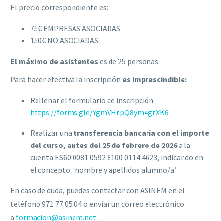
El precio correspondiente es:
75€ EMPRESAS ASOCIADAS
150€ NO ASOCIADAS
El máximo de asistentes
es de 25 personas.
Para hacer efectiva la inscripción
es imprescindible:
Rellenar el formulario de inscripción:
https://forms.gle/YgmVHtpQ8ym4gtXK6
Realizar una
transferencia bancaria con el importe
del curso,
antes del 25 de febrero de 2026
a la
cuenta ES60 0081 0592 8100 0114 4623, indicando en
el concepto: ‘nombre y apellidos alumno/a’.
En caso de duda, puedes contactar con ASINEM en el
teléfono 971 77 05 04 o enviar un correo electrónico
a
formacion@asinem.net
.