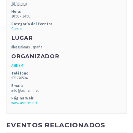
18 febrero
Hora:
10:00 - 14:00
Categoría del Evento:
Cursos
LUGAR
Illes Balears
España
ORGANIZADOR
ASINEM
Teléfono:
971770504
Email:
info@asinem.net
Página Web:
www.asinem.net
EVENTOS RELACIONADOS