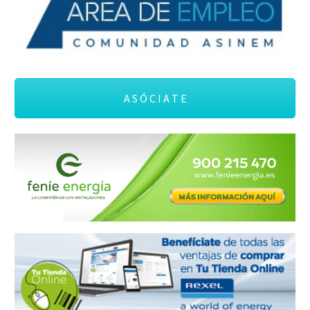
se…
A S Ó C I A T E