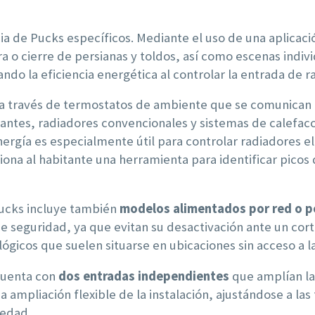
ia de Pucks específicos. Mediante el uso de una aplicac
 o cierre de persianas y toldos, así como escenas indivi
ando la eficiencia energética al controlar la entrada de ra
ula a través de termostatos de ambiente que se comunica
ntes, radiadores convencionales y sistemas de calefacci
gía es especialmente útil para controlar radiadores eléc
iona al habitante una herramienta para identificar pico
ucks incluye también
modelos alimentados por red o po
de seguridad, ya que evitan su desactivación ante un cor
ógicos que suelen situarse en ubicaciones sin acceso a la
cuenta con
dos entradas independientes
que amplían l
 ampliación flexible de la instalación, ajustándose a las
iedad.