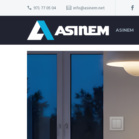
971 77 05 04
info@asinem.net
ASINEM