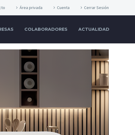
cto
Área privada
Cuenta
Cerrar Sesión
RESAS
COLABORADORES
ACTUALIDAD