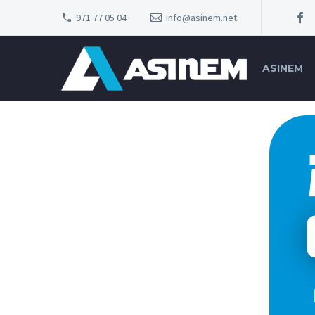
971 77 05 04
info@asinem.net
ASINEM