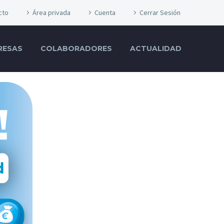
cto
Área privada
Cuenta
Cerrar Sesión
RESAS
COLABORADORES
ACTUALIDAD