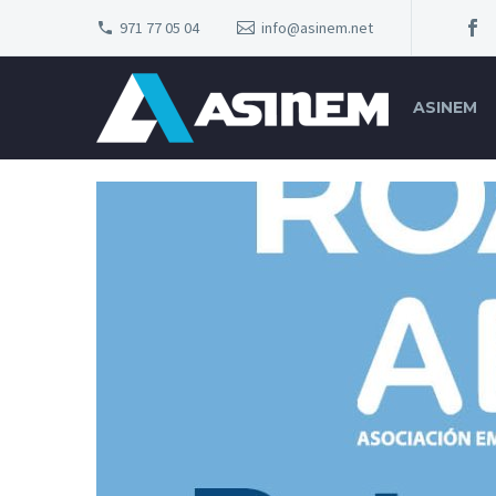
971 77 05 04
info@asinem.net
ASINEM