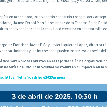
, gerente de Ona Blava Ingeniería Eléctrica, y Mateu Oliver, dec
ogías en la sociedad, intervendrán Sebastián Frongia, del Consejo 
lorca, Jaume Ferriol Martí, presidente de la Federación de Entidad
rá analizar el papel de la movilidad eléctrica en el desarrollo ec
 cargo de Francisco Javier Piña y Javier Izquierdo López, director 
as son limitadas y los interesados pueden inscribirse a través del
ético serán protagonistas en esta jornada única
organizada p
n baterías de litio
, la
movilidad sostenible
y el
impacto en la 
o: https://bit.ly/roadshow2025asinem