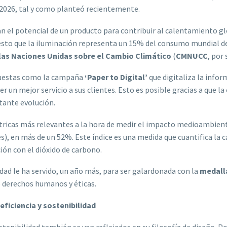
n 2026, tal y como planteó recientemente.
n el potencial de un producto para contribuir al calentamiento glo
esto que la iluminación representa un 15% del consumo mundial de
 las Naciones Unidas sobre el Cambio Climático
(
CMNUCC
, por 
puestas como la campaña
‘Paper to Digital’
que digitaliza la info
er un mejor servicio a sus clientes. Esto es posible gracias a qu
tante evolución.
tricas más relevantes a la hora de medir el impacto medioambien
lés), en más de un 52%. Este índice es una medida que cuantifica la
ión con el dióxido de carbono.
dad le ha servido, un año más, para ser galardonada con la
medalla
e derechos humanos y éticas.
ficiencia y sostenibilidad
sostenibilidad también se ven reflejados en su filosofía de diseño. 