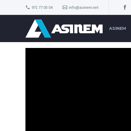
971 77 05 04
info@asinem.net
ASINEM