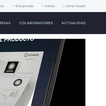
cto
Área privada
Cuenta
Cerrar Sesión
RESAS
COLABORADORES
ACTUALIDAD