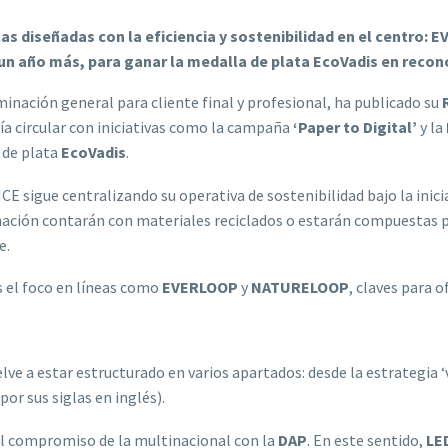
s diseñadas con la eficiencia y sostenibilidad en el centro:
un año más, para ganar la medalla de plata EcoVadis en recon
minación general para cliente final y profesional, ha publicado su
a circular con iniciativas como la campaña
‘Paper to Digital’
y la
 de plata
EcoVadis
.
 sigue centralizando su operativa de sostenibilidad bajo la inici
nación contarán con materiales reciclados o estarán compuesta
e.
 el foco en líneas como
EVERLOOP
y
NATURELOOP
, claves para o
lve a estar estructurado en varios apartados: desde la estrategia
or sus siglas en inglés).
 el compromiso de la multinacional con la
DAP
. En este sentido,
LE