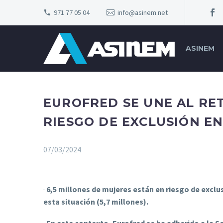
971 77 05 04
info@asinem.net
ASINEM
EUROFRED SE UNE AL RE
RIESGO DE EXCLUSIÓN E
07/03/2024
·
6,5 millones de mujeres están en riesgo de exclus
esta situación (5,7 millones).
·
En este contexto, Eurofred se ha adherido a la S