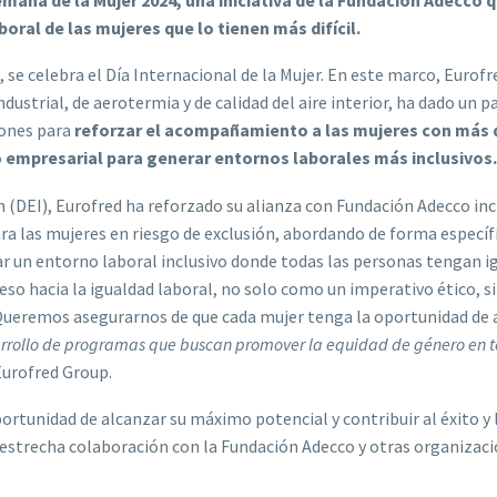
oral de las mujeres que lo tienen más difícil.
se celebra el Día Internacional de la Mujer. En este marco, Eurof
ustrial, de aerotermia y de calidad del aire interior, ha dado un pa
iones para
reforzar el acompañamiento a las mujeres con más d
ido empresarial para generar entornos laborales más inclusivos.
n (DEI),
Eurofred ha reforzado su alianza con Fundación Adecco in
ra las mujeres en riesgo de exclusión, abordando de forma específ
 un entorno laboral inclusivo donde todas las personas tengan ig
ceso hacia la igualdad laboral, no solo como un imperativo ético,
 Queremos asegurarnos de que cada mujer tenga la oportunidad de 
esarrollo de programas que buscan promover la equidad de género en t
Eurofred Group.
tunidad de alcanzar su máximo potencial y contribuir al éxito y 
strecha colaboración con la Fundación Adecco y otras organizacion