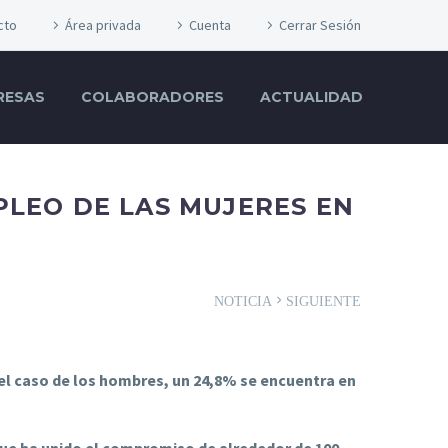
cto
Área privada
Cuenta
Cerrar Sesión
RESAS
COLABORADORES
ACTUALIDAD
PLEO DE LAS MUJERES EN
NOTICIA
SIGUIENTE
n el caso de los hombres, un 24,8% se encuentra en
 que ha unido el compromiso de alrededor de 100