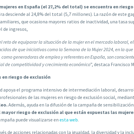
 mujeres en España (el 27,2% del total) se encuentra en riesgo
fra desciende al
24,8% del total (5,7 millones). La razón de este 
familiares, que ocasiona mayores ratios de inactividad, una tasa 
l de ingresos,
eto de equiparar la situación de la mujer en el mercado laboral, e
ncidos de que iniciativas como la Semana de la Mujer 2024, en la qu
 como generadoras de empleo y referentes en España, son conscientes
ncial de competitividad y crecimiento económico
”, destaca Francisco 
 en riesgo de exclusión
d apoya el programa intensivo de intermediación laboral, desarroll
ofesionales de las mujeres en riesgo de exclusión social, median
leo.
Además, ayuda en la difusión de la campaña de sensibilización 
l mayor riesgo de exclusión al que están expuestas las mujere
ampaña puede visualizarse en
esta web
.
és de acciones relacionadas con la igualdad, la diversidad y la in