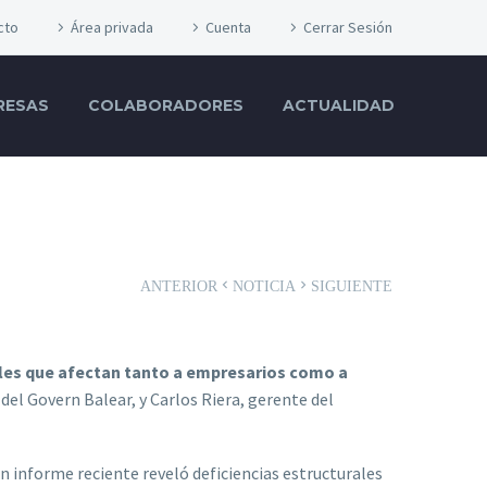
cto
Área privada
Cuenta
Cerrar Sesión
RESAS
COLABORADORES
ACTUALIDAD
ANTERIOR
NOTICIA
SIGUIENTE
les que afectan tanto a empresarios como a
del Govern Balear, y Carlos Riera, gerente del
n informe reciente reveló deficiencias estructurales