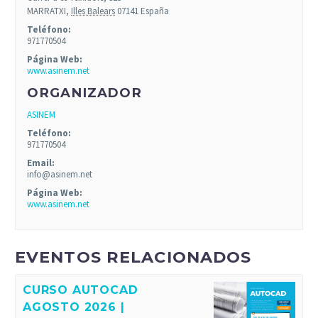
MARRATXI
,
Illes Balears
07141
España
Teléfono:
971770504
Página Web:
www.asinem.net
ORGANIZADOR
ASINEM
Teléfono:
971770504
Email:
info@asinem.net
Página Web:
www.asinem.net
EVENTOS RELACIONADOS
CURSO AUTOCAD
AGOSTO 2026 |