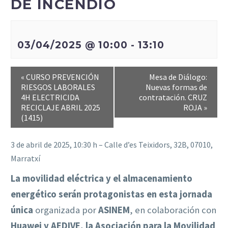
DE INCENDIO
03/04/2025 @ 10:00
-
13:10
«
CURSO PREVENCIÓN
Mesa de Diálogo:
RIESGOS LABORALES
Nuevas formas de
4H ELECTRICIDA
contratación. CRUZ
RECICLAJE ABRIL 2025
ROJA
»
(1415)
3 de abril de 2025, 10:30 h – Calle d’es Teixidors, 32B, 07010,
Marratxí
La movilidad eléctrica y el almacenamiento
energético serán protagonistas en esta jornada
única
organizada por
ASINEM
, en colaboración con
Huawei y AEDIVE, la Asociación para la Movilidad