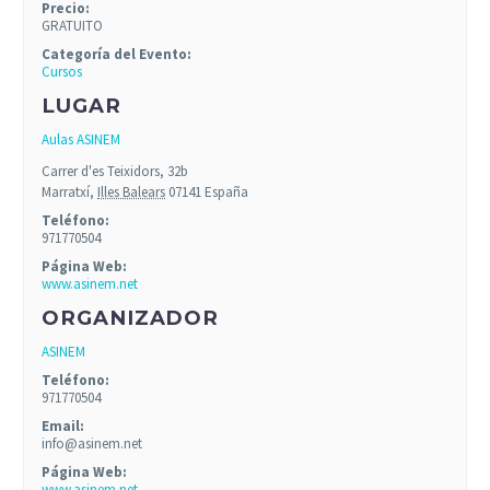
Precio:
GRATUITO
Categoría del Evento:
Cursos
LUGAR
Aulas ASINEM
Carrer d'es Teixidors, 32b
Marratxí
,
Illes Balears
07141
España
Teléfono:
971770504
Página Web:
www.asinem.net
ORGANIZADOR
ASINEM
Teléfono:
971770504
Email:
info@asinem.net
Página Web:
www.asinem.net