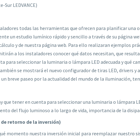
te-Sur LEDVANCE)
ladores todas las herramientas que ofrecen para planificar una o
nte un estudio lumínico rápido y sencillo a través de su página we
 cálculo y de nuestra página web. Para ello realizaran ejemplos pr
tirán a los instaladores conocer qué datos necesitan, que result
enta para seleccionar la luminaria o lámpara LED adecuada y qué ca
También se mostrará el nuevo configurador de tiras LED, drivers y
 un breve paseo por la actualidad del mundo de la iluminación, te
ay que tener en cuenta para seleccionar una luminaria o lámpara L
o del flujo luminoso a lo largo de vida, importancia de la disipac
de retorno de la inversión)
e qué momento nuestra inversión inicial para reemplazar nuestro