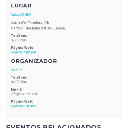
LUGAR
Aulas ASINEM
Carrer d'es Teixidors, 32b
Marratxí
,
Illes Balears
07141
España
Teléfono:
971770504
Página Web:
www.asinem.net
ORGANIZADOR
ASINEM
Teléfono:
971770504
Email:
info@asinem.net
Página Web:
www.asinem.net
EVENTOS RELACIONADOS