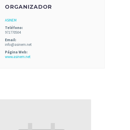
ORGANIZADOR
ASINEM
Teléfono:
971770504
Email:
info@asinem.net
Página Web:
www.asinem.net