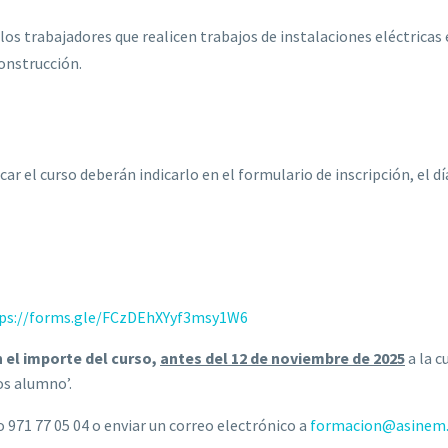
los trabajadores que realicen trabajos de instalaciones eléctricas
construcción.
l curso deberán indicarlo en el formulario de inscripción, el día
https://forms.gle/FCzDEhXYyf3msy1W6
 el importe del curso,
antes del 12 de noviembre de 2025
a la c
os alumno’.
 971 77 05 04 o enviar un correo electrónico a
formacion@asinem