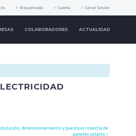
cto
Área privada
Cuenta
Cerrar Sesión
RESAS
COLABORADORES
ACTUALIDAD
ELECTRICIDAD
nstalación, dimensionamiento y puesta en marcha de
paneles solares
»