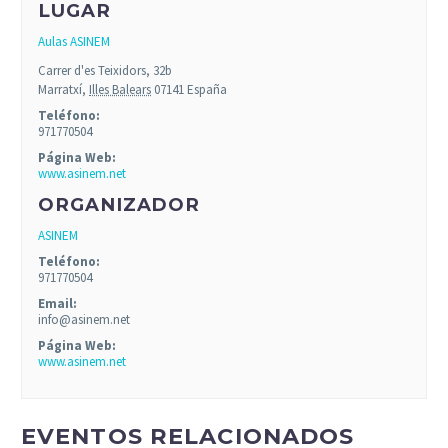
LUGAR
Aulas ASINEM
Carrer d'es Teixidors, 32b
Marratxí
,
Illes Balears
07141
España
Teléfono:
971770504
Página Web:
www.asinem.net
ORGANIZADOR
ASINEM
Teléfono:
971770504
Email:
info@asinem.net
Página Web:
www.asinem.net
EVENTOS RELACIONADOS