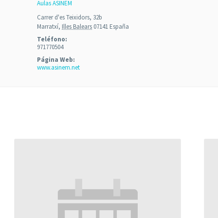
Aulas ASINEM
Carrer d'es Teixidors, 32b
Marratxí
,
Illes Balears
07141
España
Teléfono:
971770504
Página Web:
www.asinem.net