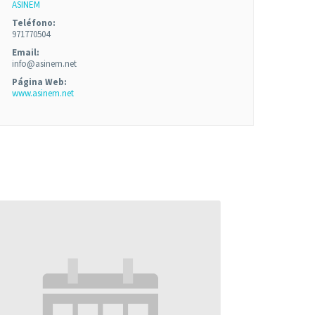
ASINEM
Teléfono:
971770504
Email:
info@asinem.net
Página Web:
www.asinem.net