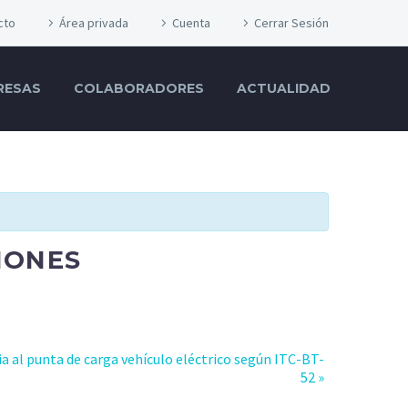
cto
Área privada
Cuenta
Cerrar Sesión
RESAS
COLABORADORES
ACTUALIDAD
IONES
a al punta de carga vehículo eléctrico según ITC-BT-
52
»