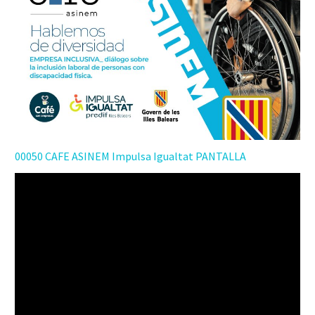
00050 CAFE ASINEM Impulsa Igualtat PANTALLA