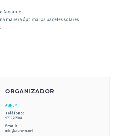
de Amara-e.
e una manera óptima los paneles solares
.
ORGANIZADOR
ASINEM
Teléfono:
971770504
Email:
info@asinem.net