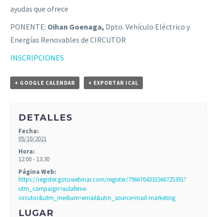
ayudas que ofrece
PONENTE:
Oihan Goenaga,
Dpto. Vehículo Eléctrico y
Energías Renovables de CIRCUTOR
INSCRIPCIONES
+ GOOGLE CALENDAR
+ EXPORTAR ICAL
DETALLES
Fecha:
05/10/2021
Hora:
12:00 - 13:30
Página Web:
https://register.gotowebinar.com/register/7966704331566725391?
utm_campaign=aulafenie-
circutor&utm_medium=email&utm_source=mail-marketing
LUGAR