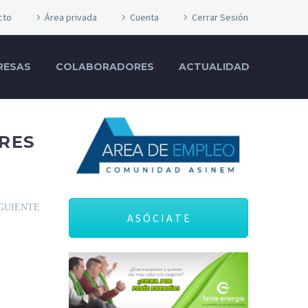
cto
Área privada
Cuenta
Cerrar Sesión
RESAS
COLABORADORES
ACTUALIDAD
RES
GUIENTE
A S Ó C I A T E