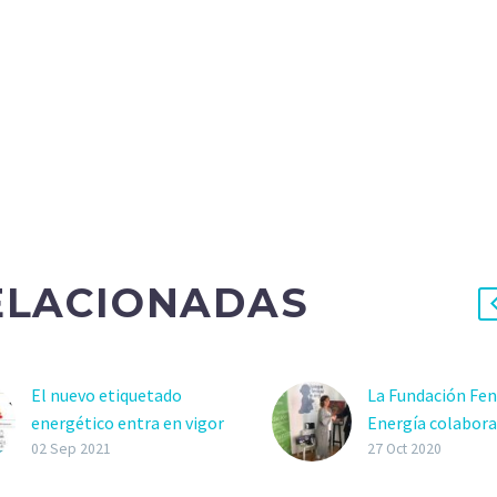
ELACIONADAS
El nuevo etiquetado
La Fundación Fen
energético entra en vigor
Energía colabora
para bombillas y
Plan Renove de l
02 Sep 2021
27 Oct 2020
lámparas
Fundación Juega