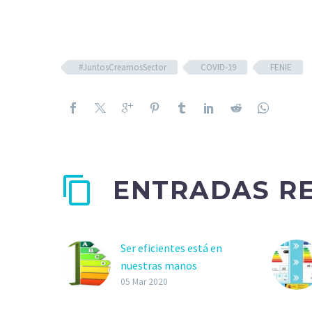
#JuntosCreamosSector
COVID-19
FENIE
ENTRADAS R
Ser eficientes está en
nuestras manos
Hoy se celebra el Dia
05 Mar 2020
Mundial de la Eficiencia