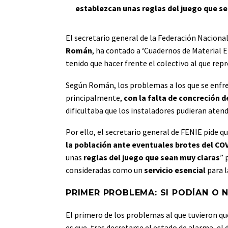
establezcan unas reglas del juego que se
El secretario general de la Federación Naciona
Román
, ha contado a ‘Cuadernos de Material E
tenido que hacer frente el colectivo al que rep
Según Román, los problemas a los que se enfr
principalmente,
con la falta de concreción d
dificultaba que los instaladores pudieran aten
Por ello, el secretario general de FENIE pide que
la población ante eventuales brotes del CO
unas
reglas del juego que sean muy claras
” 
consideradas como un
servicio esencial
para l
PRIMER PROBLEMA: SI PODÍAN O
El primero de los problemas al que tuvieron que
es que, tras decretarse el estado de alarma, e