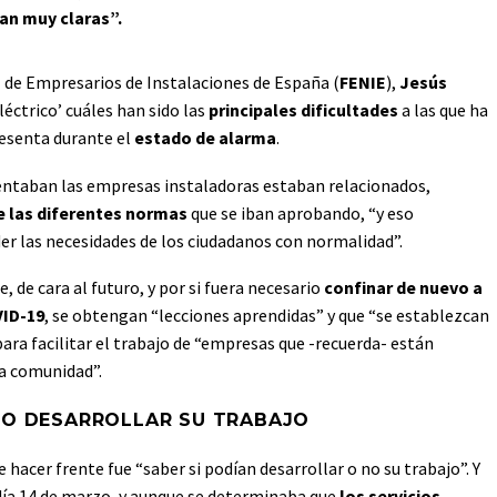
an muy claras”.
l de Empresarios de Instalaciones de España (
FENIE
),
Jesús
léctrico’ cuáles han sido las
principales dificultades
a las que ha
resenta durante el
estado d
e
alarma
.
entaban las empresas instaladoras estaban relacionados,
e las diferentes normas
que se iban aprobando, “y eso
der las necesidades de los ciudadanos con normalidad”.
, de cara al futuro, y por si fuera necesario
confinar de nuevo a
VID-19
, se obtengan “lecciones aprendidas” y que “se establezcan
para facilitar el trabajo de “empresas que -recuerda- están
a comunidad”.
 NO DESARROLLAR SU TRABAJO
 hacer frente fue “saber si podían desarrollar o no su trabajo”. Y
l día 14 de marzo, y aunque se determinaba que
los servicios